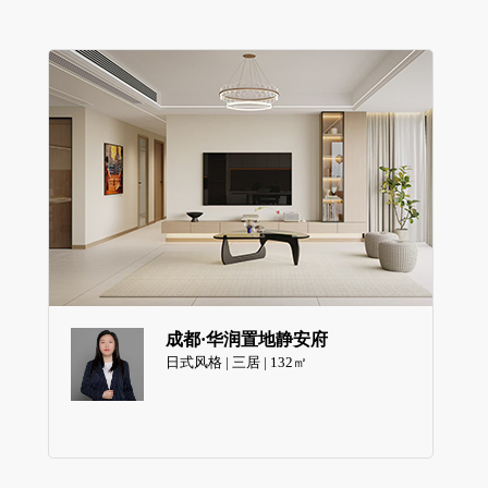
成都·华润置地静安府
日式风格 | 三居 | 132㎡