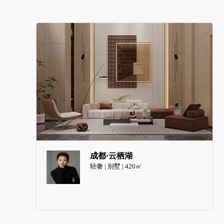
成都·云栖湖
轻奢 | 别墅 | 420㎡