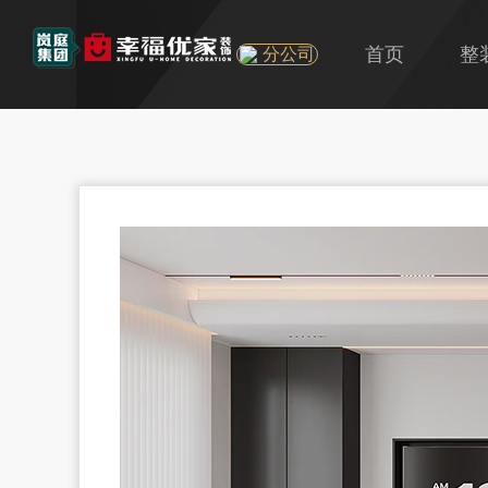
首页
整
分公司
U
旧
精