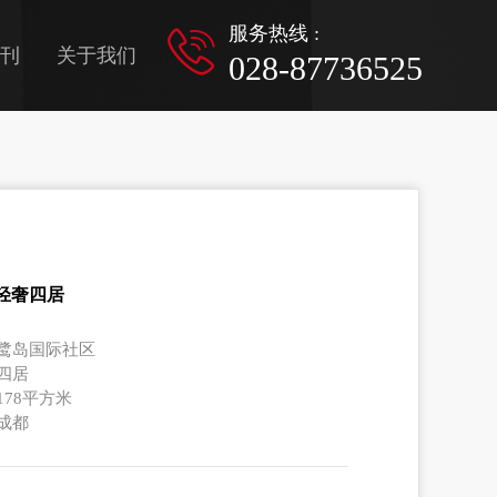
服务热线 :
刊
关于我们
028-87736525
㎡轻奢四居
: 鹭岛国际社区
 四居
 178平方米
 成都