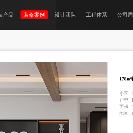
装产品
装修案例
设计团队
工程体系
公司周
+全装
房翻新
装房改造
178
小区 
户型 :
面积 :
地区 :