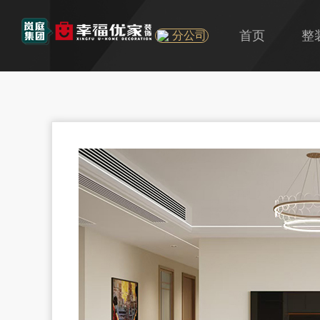
首页
整
分公司
U
旧
精