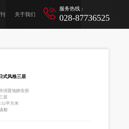
服务热线 :
刊
关于我们
028-87736525
㎡日式风格三居
: 华润置地静安府
 三居
 132平方米
 成都