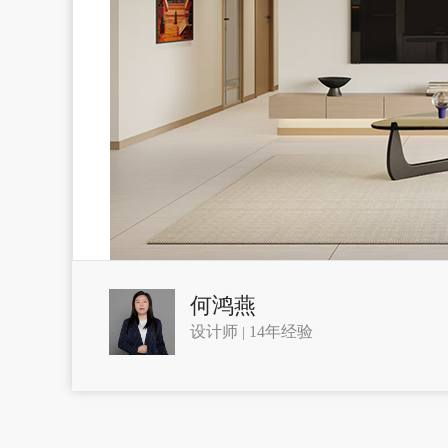
何鸿燕
设计师
14年经验
|