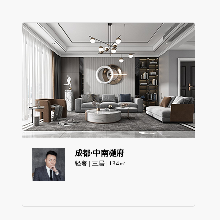
成都·中南樾府
轻奢 | 三居 | 134㎡