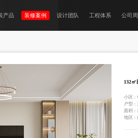
装产品
装修案例
设计团队
工程体系
公司周
+全装
房翻新
装房改造
132
小区 
户型 :
面积 :
地区 :