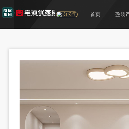
首页
整装
分公司
U+
旧房
精装房