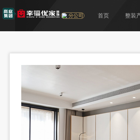
首页
整装
分公司
U+
旧房
精装房