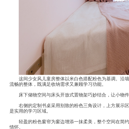
这间少女风儿童房
以米白色
为基调。沿
整体
搭配粉色
流畅的整体，既满足收纳需求又兼顾学习功能。
床下储物空间与床头开放式置物架巧妙结合，让小物
右侧的定制书桌采用别致的
三角设计，上方展示
粉色
是实用的学习区域。
轻盈的粉色窗帘为窗边增添一抹柔美，整个空间在简
情怀。