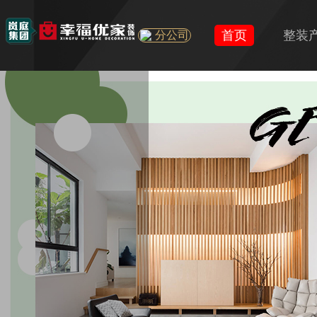
首页
整装
分公司
U+
旧房
精装房