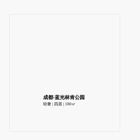
成都·蓝光林肯公园
轻奢 | 四居 | 180㎡