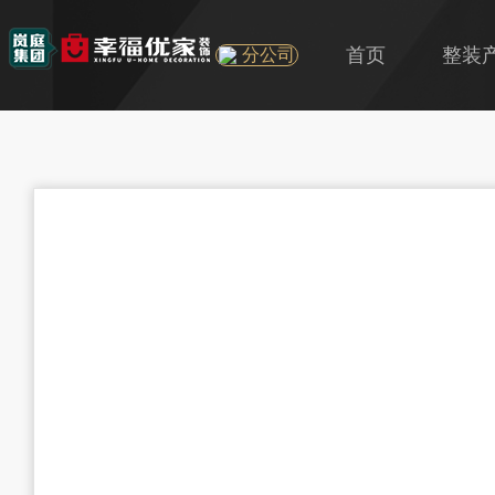
首页
整装
分公司
U+
旧房
精装房